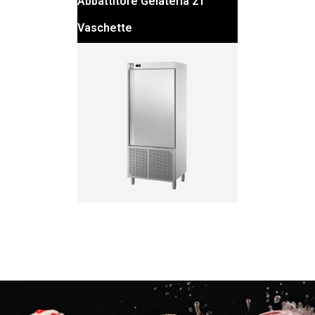
Abbattitore Gelateria 21
Vaschette