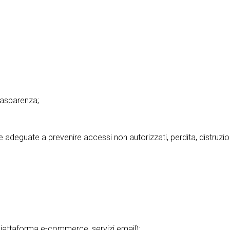
trasparenza;
adeguate a prevenire accessi non autorizzati, perdita, distruzione
g, piattaforma e-commerce, servizi email);