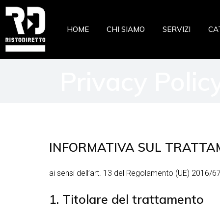
Ristor
HOME
CHI SIAMO
SERVIZI
CA
Pizzeri
Pastic
Privacy Polic
Gelate
Ri
Macell
Pi
Pesche
Pa
Pasta 
Ge
Frutta
INFORMATIVA SUL TRATTAM
Ma
Casear
Pe
ai sensi dell’art. 13 del Regolamento (UE) 2016/6
Pa
Fr
1. Titolare del trattamento
Ca