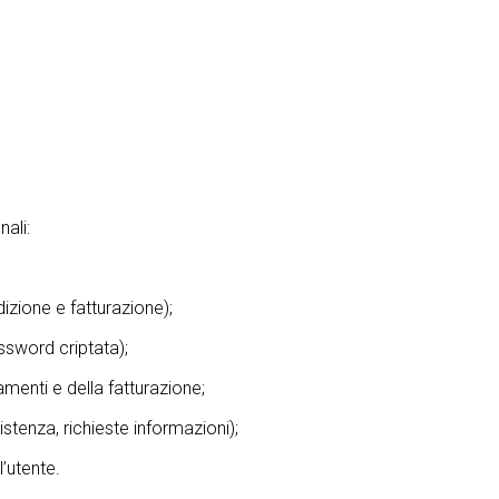
nali:
dizione e fatturazione);
ssword criptata);
amenti e della fatturazione;
sistenza, richieste informazioni);
l’utente.