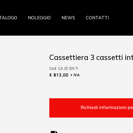
azione
TALOGO
NOLEGGIO
NEWS
CONTATTI
a
ceria Panetteria
ria
storazione
eria Salumeria
Cassettiera 3 cassetti int
zzeria
ria
sticceria Panetteria
Cod.
CA 3C EN 7I
fresca
€
813,00
+ IVA
lateria
 Verdura
celleria Salumeria
ia
scheria
sta fresca
utta Verdura
searia