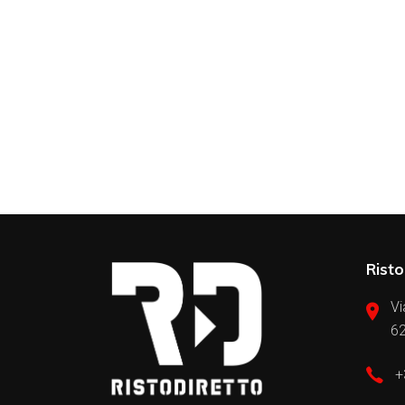
Risto
Vi
62
+