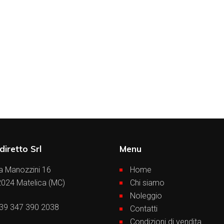
diretto Srl
Menu
a Manozzini 16
Home
024 Matelica (MC)
Chi siamo
Noleggio
39 347 390 2038
Contatti
Condizioni di vendita