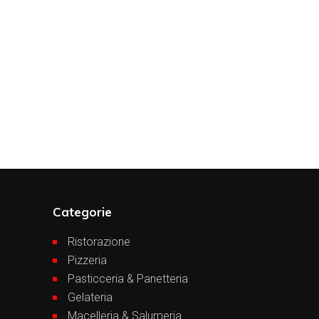
Categorie
Ristorazione
Pizzeria
Pasticceria & Panetteria
Gelateria
Macelleria & Salumeria