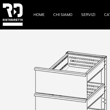
Ristor
HOME
CHI SIAMO
SERVIZI
CA
Pizzeri
Pastic
Gelate
Ri
Macell
Pi
Pesche
Pa
Pasta 
Ge
Frutta
Ma
Casear
Pe
Pa
Fr
Ca