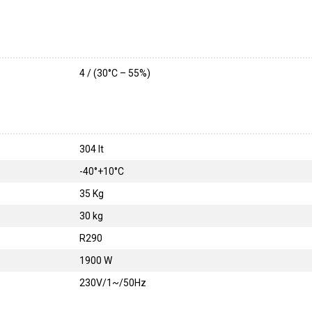
4 / (30°C – 55%)
304 lt
-40°+10°C
35 Kg
30 kg
R290
1900 W
230V/1~/50Hz