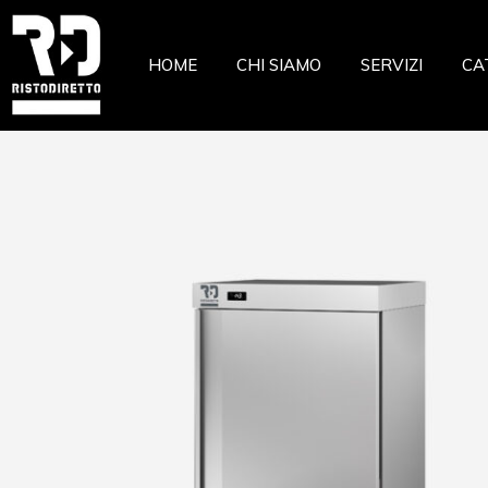
Ristor
HOME
CHI SIAMO
SERVIZI
CA
Pizzeri
Pastic
Gelate
Ri
Macell
Pi
Pesche
Pa
Pasta 
Ge
Frutta
Ma
Casear
Pe
Pa
Fr
Ca