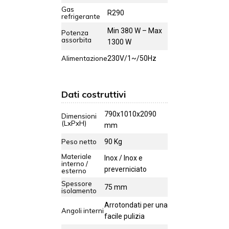
Gas
R290
refrigerante
Min 380 W – Max
Potenza
assorbita
1300 W
Alimentazione
230V/1~/50Hz
Dati costruttivi
790x1010x2090
Dimensioni
(LxPxH)
mm
Peso netto
90 Kg
Materiale
Inox / Inox e
interno /
preverniciato
esterno
Spessore
75 mm
isolamento
Arrotondati per una
Angoli interni
facile pulizia