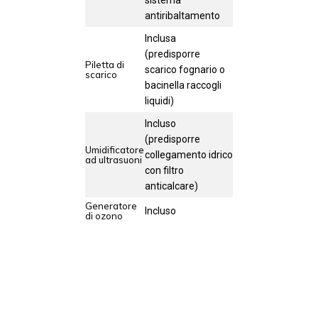
sistema
antiribaltamento
Inclusa
(predisporre
Piletta di
scarico fognario o
scarico
bacinella raccogli
liquidi)
Incluso
(predisporre
Umidificatore
collegamento idrico
ad ultrasuoni
con filtro
anticalcare)
Generatore
Incluso
di ozono