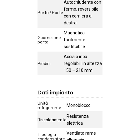
Autochiudente con
fermo, reversibile
Porta / Porte
con cerniera a
destra
Magnetica,
Guarnizione
facilmente
porta
sostituibile
Acciaio inox
Piedini
regolabili in altezza
150 – 210 mm
Dati impianto
Unità
Monoblocco
refrigerante
Resistenza
Riscaldamento
elettrica
Ventilato rame
Tipologia
condensatore