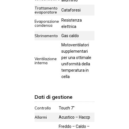
alluminio
Trattamento
Cataforesi
evaporatore
Resistenza
Evaporazione
condensa
elettrica
Sbrinamento
Gas caldo
Motoventilatori
supplementari
per una ottimale
Ventilazione
interna
uniformità della
temperatura in
cella
Dati di gestione
Controllo
Touch 7''
Allarmi
Acustico – Haccp
Freddo – Caldo –