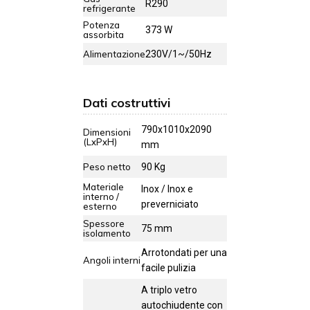
R290
refrigerante
Potenza
373 W
assorbita
Alimentazione
230V/1~/50Hz
Dati costruttivi
790x1010x2090
Dimensioni
(LxPxH)
mm
Peso netto
90 Kg
Materiale
Inox / Inox e
interno /
preverniciato
esterno
Spessore
75 mm
isolamento
Arrotondati per una
Angoli interni
facile pulizia
A triplo vetro
autochiudente con