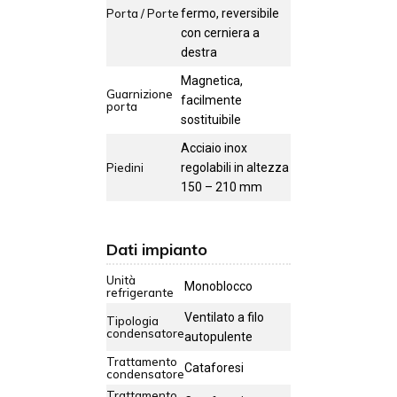
Porta / Porte
fermo, reversibile
con cerniera a
destra
Magnetica,
Guarnizione
facilmente
porta
sostituibile
Acciaio inox
Piedini
regolabili in altezza
150 – 210 mm
Dati impianto
Unità
Monoblocco
refrigerante
Ventilato a filo
Tipologia
condensatore
autopulente
Trattamento
Cataforesi
condensatore
Trattamento