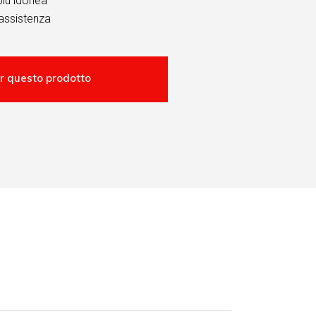
più idonea
assistenza