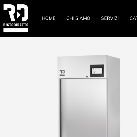
Ristor
HOME
CHI SIAMO
SERVIZI
CA
Pizzeri
Pastic
Gelate
Ri
Macell
Pi
Pesche
Pa
Pasta 
Ge
Frutta
Ma
Casear
Pe
Pa
Fr
Ca