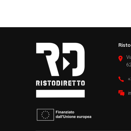
Risto
Vi
62
+
i