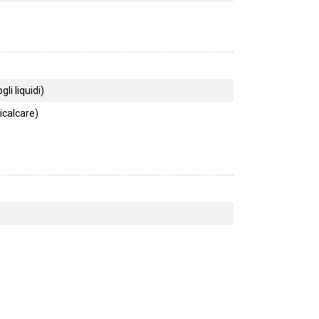
li liquidi)
icalcare)