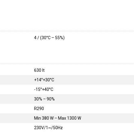
4 / (30°C – 55%)
630 lt
+14°+30°C
-15°+40°C
30% – 90%
R290
Min 380 W – Max 1300 W
230V/1~/50Hz