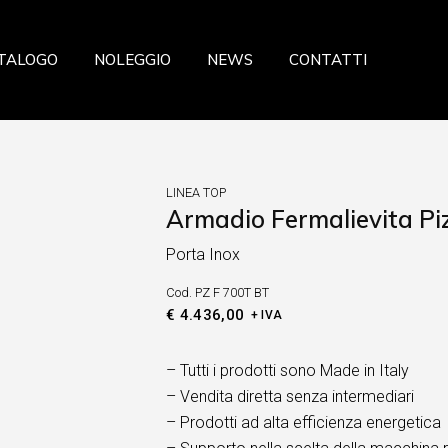
azione
TALOGO
NOLEGGIO
NEWS
CONTATTI
a
ceria Panetteria
ria
storazione
eria Salumeria
zzeria
LINEA TOP
ria
Armadio Fermalievita Piz
sticceria Panetteria
fresca
Porta Inox
lateria
 Verdura
Cod.
PZ F 700T BT
celleria Salumeria
ia
€
4.436,00
+ IVA
scheria
sta fresca
– Tutti i prodotti sono Made in Italy
– Vendita diretta senza intermediari
utta Verdura
– Prodotti ad alta efficienza energetica
searia