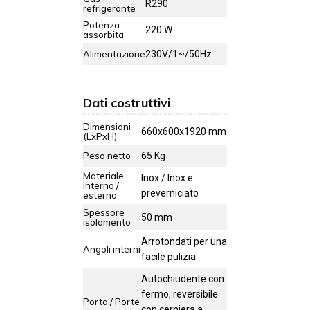
R290
refrigerante
Potenza
220 W
assorbita
Alimentazione
230V/1~/50Hz
Dati costruttivi
Dimensioni
660x600x1920 mm
(LxPxH)
Peso netto
65 Kg
Materiale
Inox / Inox e
interno /
preverniciato
esterno
Spessore
50 mm
isolamento
Arrotondati per una
Angoli interni
facile pulizia
Autochiudente con
fermo, reversibile
Porta / Porte
con cerniera a