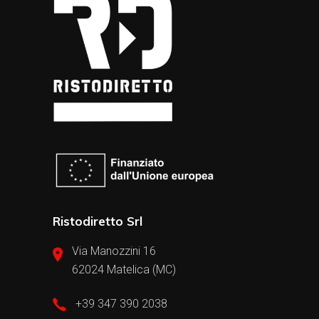
Ristodiretto Srl
Via Manozzini 16
62024 Matelica (MC)
+39 347 390 2038