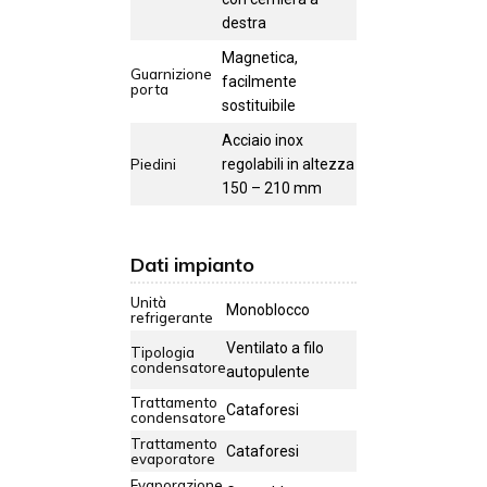
destra
Magnetica,
Guarnizione
facilmente
porta
sostituibile
Acciaio inox
Piedini
regolabili in altezza
150 – 210 mm
Dati impianto
Unità
Monoblocco
refrigerante
Ventilato a filo
Tipologia
condensatore
autopulente
Trattamento
Cataforesi
condensatore
Trattamento
Cataforesi
evaporatore
Evaporazione