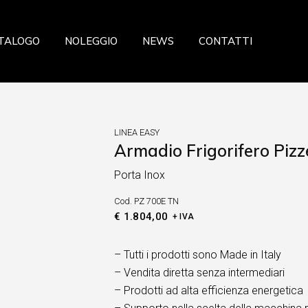
azione
TALOGO
NOLEGGIO
NEWS
CONTATTI
a
ceria Panetteria
ria
storazione
eria Salumeria
zzeria
LINEA EASY
ria
Armadio Frigorifero Pizze
sticceria Panetteria
fresca
Porta Inox
lateria
 Verdura
Cod.
PZ 700E TN
celleria Salumeria
ia
€
1.804,00
+ IVA
scheria
sta fresca
– Tutti i prodotti sono Made in Italy
– Vendita diretta senza intermediari
utta Verdura
– Prodotti ad alta efficienza energetica
searia