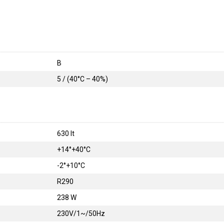
B
5 / (40°C – 40%)
630 lt
+14°+40°C
-2°+10°C
R290
238 W
230V/1~/50Hz