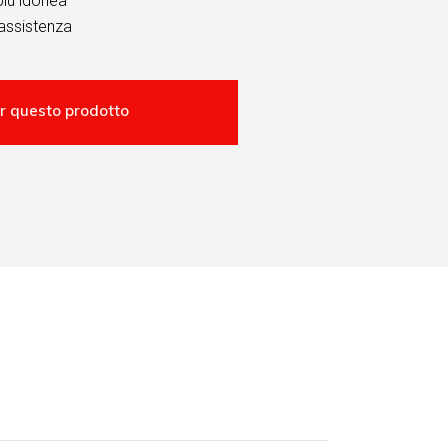
più idonea
assistenza