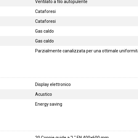
Ventilato a filo autopulente
Cataforesi
Cataforesi
Gas caldo
Gas caldo
Parzialmente canalizzata per una ottimale uniformità
Display elettronico
Acustico
Energy saving
20 Coppie guide a "L" EN 400×600 mm