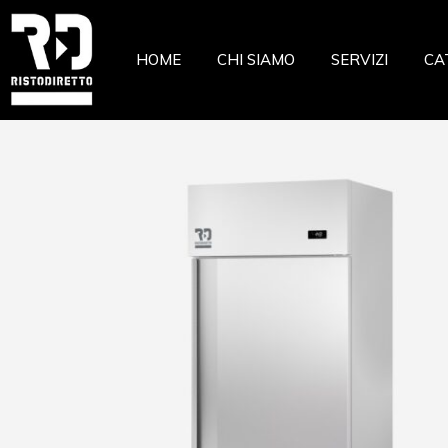
Ristor
HOME
CHI SIAMO
SERVIZI
CA
Pizzeri
Pastic
Gelate
Ri
Macell
Pi
Pesche
Pa
Pasta 
Ge
Frutta
Ma
Casear
Pe
Pa
Fr
Ca