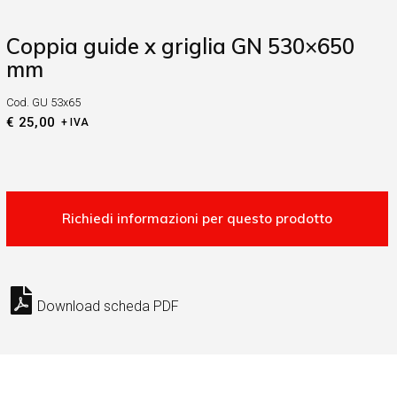
Coppia guide x griglia GN 530×650
mm
Cod.
GU 53x65
€
25,00
+ IVA
Download scheda PDF