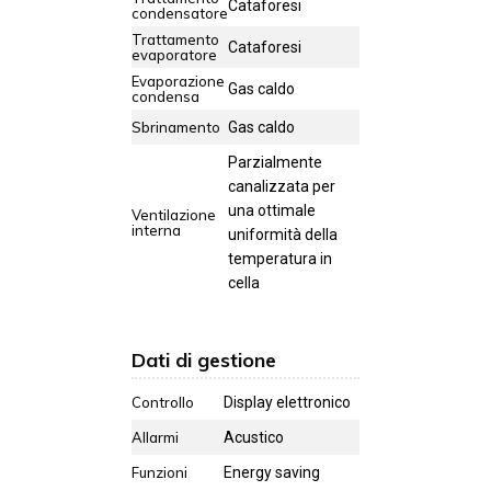
Cataforesi
condensatore
Trattamento
Cataforesi
evaporatore
Evaporazione
Gas caldo
condensa
Sbrinamento
Gas caldo
Parzialmente
canalizzata per
una ottimale
Ventilazione
interna
uniformità della
temperatura in
cella
Dati di gestione
Controllo
Display elettronico
Allarmi
Acustico
Funzioni
Energy saving