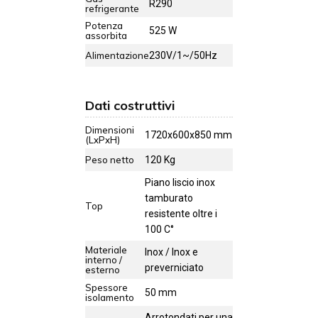
R290
refrigerante
Potenza
525 W
assorbita
Alimentazione
230V/1~/50Hz
Dati costruttivi
Dimensioni
1720x600x850 mm
(LxPxH)
Peso netto
120 Kg
Piano liscio inox
tamburato
Top
resistente oltre i
100 C°
Materiale
Inox / Inox e
interno /
preverniciato
esterno
Spessore
50 mm
isolamento
Arrotondati per una