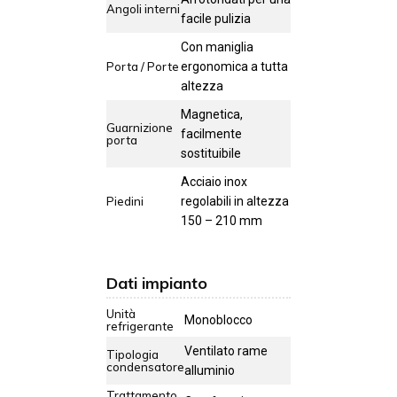
Angoli interni
facile pulizia
Con maniglia
Porta / Porte
ergonomica a tutta
altezza
Magnetica,
Guarnizione
facilmente
porta
sostituibile
Acciaio inox
Piedini
regolabili in altezza
150 – 210 mm
Dati impianto
Unità
Monoblocco
refrigerante
Ventilato rame
Tipologia
condensatore
alluminio
Trattamento