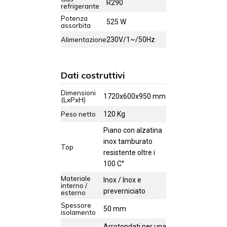
R290
refrigerante
Potenza
525 W
assorbita
Alimentazione
230V/1~/50Hz
Dati costruttivi
Dimensioni
1720x600x950 mm
(LxPxH)
Peso netto
120 Kg
Piano con alzatina
inox tamburato
Top
resistente oltre i
100 C°
Materiale
Inox / Inox e
interno /
preverniciato
esterno
Spessore
50 mm
isolamento
Arrotondati per una