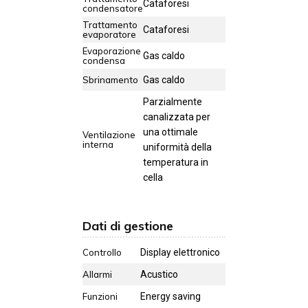
Cataforesi
condensatore
Trattamento
Cataforesi
evaporatore
Evaporazione
Gas caldo
condensa
Sbrinamento
Gas caldo
Parzialmente
canalizzata per
una ottimale
Ventilazione
interna
uniformità della
temperatura in
cella
Dati di gestione
Controllo
Display elettronico
Allarmi
Acustico
Funzioni
Energy saving