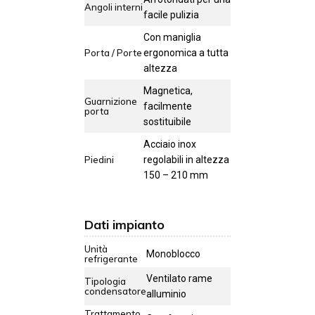
Angoli interni
facile pulizia
Con maniglia
Porta / Porte
ergonomica a tutta
altezza
Magnetica,
Guarnizione
facilmente
porta
sostituibile
Acciaio inox
Piedini
regolabili in altezza
150 – 210 mm
Dati impianto
Unità
Monoblocco
refrigerante
Ventilato rame
Tipologia
condensatore
alluminio
Trattamento