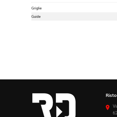
Griglie
Guide
Risto
Vi
62