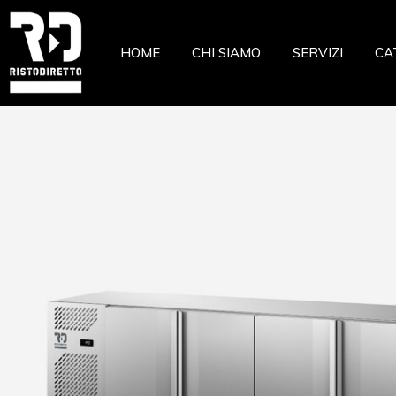
Ristor
HOME
CHI SIAMO
SERVIZI
CA
Pizzeri
Pastic
Gelate
Ri
Macell
Pi
Pesche
Pa
Pasta 
Ge
Frutta
Ma
Casear
Pe
Pa
Fr
Ca