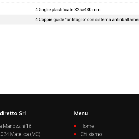
4 Griglie plastificate 325×430 mm
4 Coppie guide "antitaglio" con sistema antiribaltam
diretto Srl
Menu
a Manozzini 16
Home
024 Matelica (MC)
Chi siamo