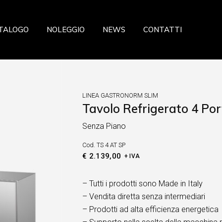
azione
TALOGO
NOLEGGIO
NEWS
CONTATTI
a
ceria Panetteria
ria
storazione
eria Salumeria
zzeria
LINEA GASTRONORM SLIM
ria
Tavolo Refrigerato 4 Por
sticceria Panetteria
fresca
Senza Piano
lateria
 Verdura
Cod.
TS 4 AT SP
celleria Salumeria
ia
€
2.139,00
+ IVA
scheria
sta fresca
– Tutti i prodotti sono Made in Italy
– Vendita diretta senza intermediari
utta Verdura
– Prodotti ad alta efficienza energetica
searia