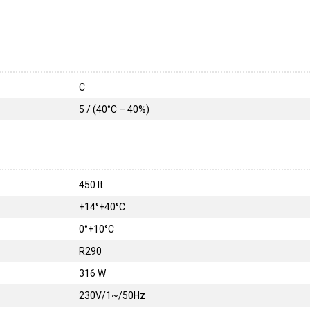
C
5 / (40°C – 40%)
450 lt
+14°+40°C
0°+10°C
R290
316 W
230V/1~/50Hz