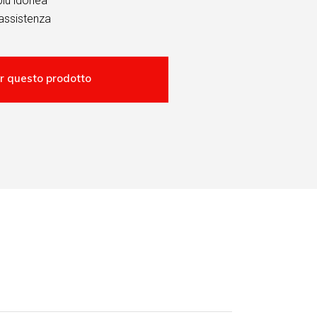
più idonea
assistenza