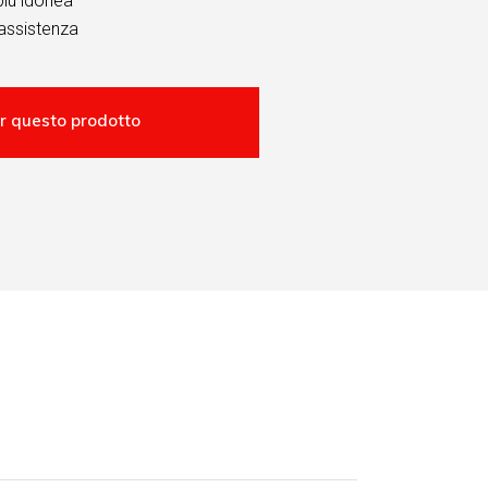
più idonea
assistenza