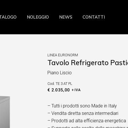
azione
TALOGO
NOLEGGIO
NEWS
CONTATTI
a
ceria Panetteria
ria
storazione
eria Salumeria
zzeria
LINEA EURONORM
ria
Tavolo Refrigerato Pasti
sticceria Panetteria
fresca
Piano Liscio
lateria
 Verdura
Cod.
TE 3 AT PL
celleria Salumeria
ia
€
2.035,00
+ IVA
scheria
sta fresca
– Tutti i prodotti sono Made in Italy
– Vendita diretta senza intermediari
utta Verdura
– Prodotti ad alta efficienza energetica
searia