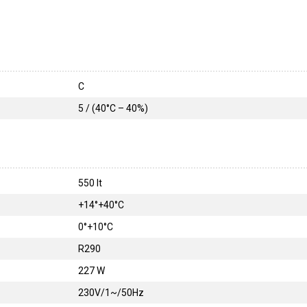
C
5 / (40°C – 40%)
550 lt
+14°+40°C
0°+10°C
R290
227 W
230V/1~/50Hz