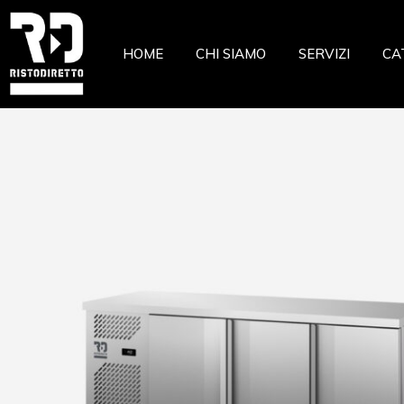
Ristor
HOME
CHI SIAMO
SERVIZI
CA
Pizzeri
Pastic
Gelate
Ri
Macell
Pi
Pesche
Pa
Pasta 
Ge
Frutta
Ma
Casear
Pe
Pa
Fr
Ca