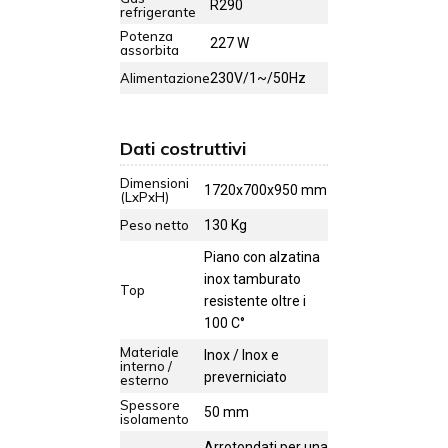
R290
refrigerante
Potenza
227 W
assorbita
Alimentazione
230V/1~/50Hz
Dati costruttivi
Dimensioni
1720x700x950 mm
(LxPxH)
Peso netto
130 Kg
Piano con alzatina
inox tamburato
Top
resistente oltre i
100 C°
Materiale
Inox / Inox e
interno /
preverniciato
esterno
Spessore
50 mm
isolamento
Arrotondati per una