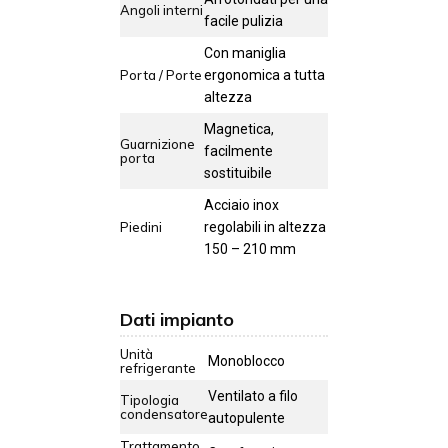
Angoli interni
facile pulizia
Con maniglia
Porta / Porte
ergonomica a tutta
altezza
Magnetica,
Guarnizione
facilmente
porta
sostituibile
Acciaio inox
Piedini
regolabili in altezza
150 – 210 mm
Dati impianto
Unità
Monoblocco
refrigerante
Ventilato a filo
Tipologia
condensatore
autopulente
Trattamento