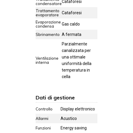
Cataforesi
condensatore
Trattamento
Cataforesi
evaporatore
Evaporazione
Gas caldo
condensa
Sbrinamento
A fermata
Parzialmente
canalizzata per
una ottimale
Ventilazione
interna
uniformità della
temperatura in
cella
Dati di gestione
Controllo
Display elettronico
Allarmi
Acustico
Funzioni
Energy saving