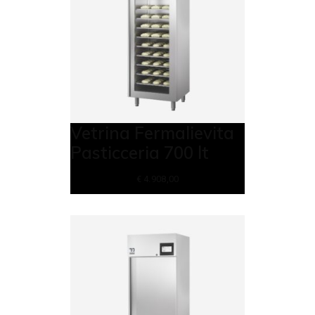
Vetrina Fermalievita
Pasticceria 700 lt
€
4.908,00