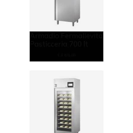
Armadio Fermalievita
Pasticceria 700 lt
€
4.436,00