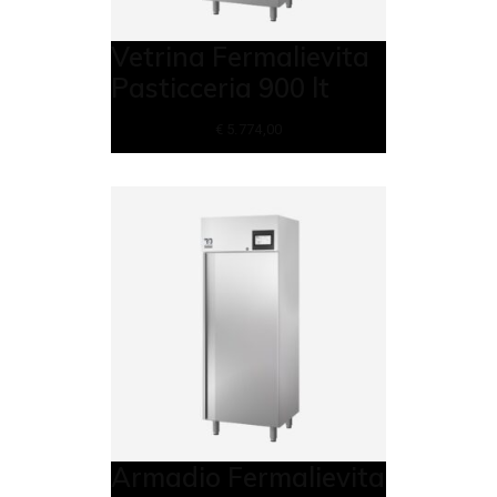
Vetrina Fermalievita
Pasticceria 900 lt
€
5.774,00
Armadio Fermalievita