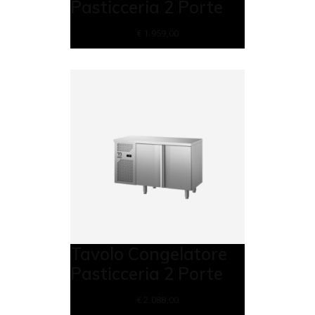
Pasticceria 2 Porte
€
1.959,00
Tavolo Congelatore
Pasticceria 2 Porte
€
2.088,00