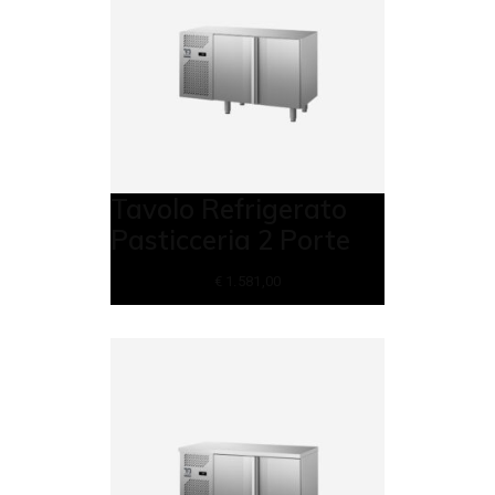
Tavolo Refrigerato
Pasticceria 2 Porte
€
1.581,00