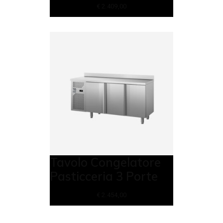
€
2.409,00
Tavolo Congelatore
Pasticceria 3 Porte
€
2.454,00