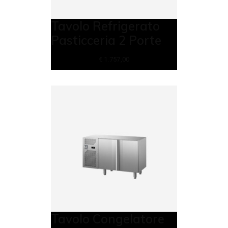
Tavolo Refrigerato
Pasticceria 2 Porte
€
1.757,00
Tavolo Congelatore