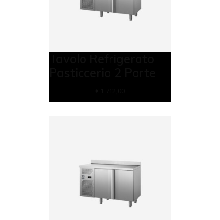
Tavolo Refrigerato
Pasticceria 2 Porte
€
1.712,00