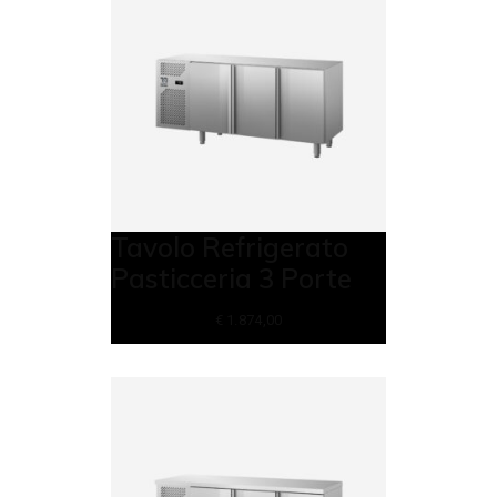
Tavolo Refrigerato
Pasticceria 3 Porte
€
1.874,00