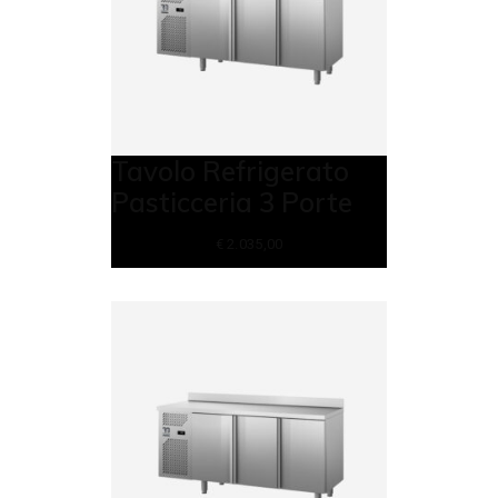
Tavolo Refrigerato
Pasticceria 3 Porte
€
2.035,00