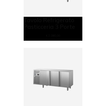
Tavolo Refrigerato
Pasticceria 3 Porte
€
2.080,00