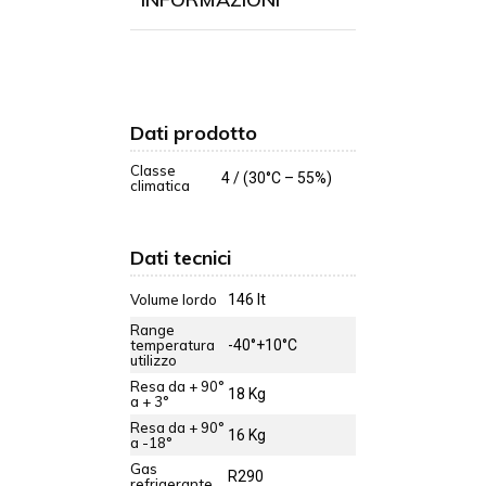
Dati prodotto
Classe
4 / (30°C – 55%)
climatica
Dati tecnici
Volume lordo
146 lt
Range
temperatura
-40°+10°C
utilizzo
Resa da + 90°
18 Kg
a + 3°
Resa da + 90°
16 Kg
a -18°
Gas
R290
refrigerante