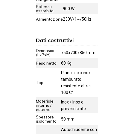
Potenza
900 W
assorbita
Alimentazione
230V/1~/50Hz
Dati costruttivi
Dimensioni
750x700x850 mm
(LxPxH)
Peso netto
60 Kg
Piano liscio inox
tamburato
Top
resistente oltre i
100 C°
Materiale
Inox / Inox e
interno /
preverniciato
esterno
Spessore
50 mm
isolamento
Autochiudente con