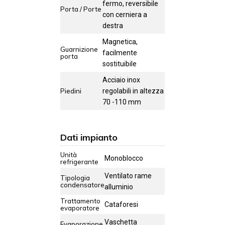
fermo, reversibile
Porta / Porte
con cerniera a
destra
Magnetica,
Guarnizione
facilmente
porta
sostituibile
Acciaio inox
Piedini
regolabili in altezza
70 -110 mm
Dati impianto
Unità
Monoblocco
refrigerante
Ventilato rame
Tipologia
condensatore
alluminio
Trattamento
Cataforesi
evaporatore
Vaschetta
Evaporazione