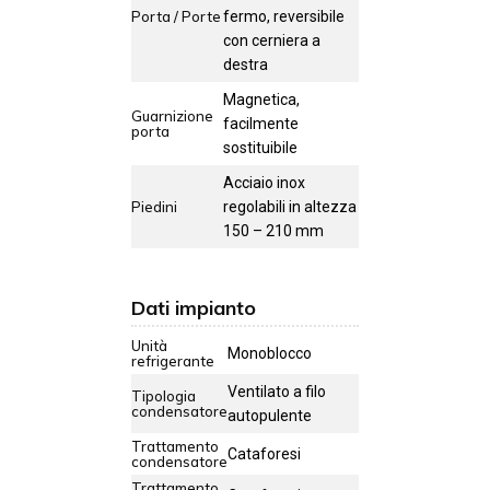
Porta / Porte
fermo, reversibile
con cerniera a
destra
Magnetica,
Guarnizione
facilmente
porta
sostituibile
Acciaio inox
Piedini
regolabili in altezza
150 – 210 mm
Dati impianto
Unità
Monoblocco
refrigerante
Ventilato a filo
Tipologia
condensatore
autopulente
Trattamento
Cataforesi
condensatore
Trattamento