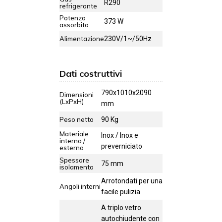
R290
refrigerante
Potenza
373 W
assorbita
Alimentazione
230V/1~/50Hz
Dati costruttivi
790x1010x2090
Dimensioni
(LxPxH)
mm
Peso netto
90 Kg
Materiale
Inox / Inox e
interno /
preverniciato
esterno
Spessore
75 mm
isolamento
Arrotondati per una
Angoli interni
facile pulizia
A triplo vetro
autochiudente con