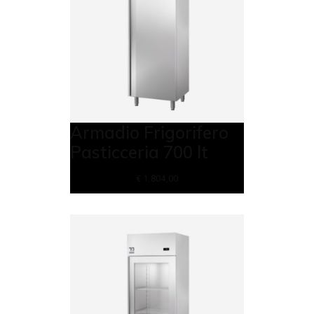
Armadio Frigorifero
Pasticceria 700 lt
€
1.804,00