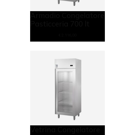
Armadio Congelatore
Pasticceria 700 lt
€
2.116,00
Vetrina Congelatore