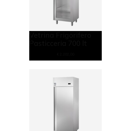
Vetrina Frigorifero
Pasticceria 700 lt
€
2.202,00