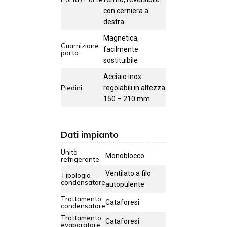
con cerniera a
destra
Magnetica,
Guarnizione
facilmente
porta
sostituibile
Acciaio inox
Piedini
regolabili in altezza
150 – 210 mm
Dati impianto
Unità
Monoblocco
refrigerante
Ventilato a filo
Tipologia
condensatore
autopulente
Trattamento
Cataforesi
condensatore
Trattamento
Cataforesi
evaporatore