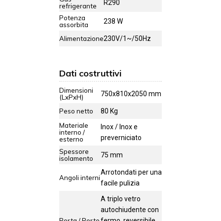
R290
refrigerante
Potenza
238 W
assorbita
Alimentazione
230V/1~/50Hz
Dati costruttivi
Dimensioni
750x810x2050 mm
(LxPxH)
Peso netto
80 Kg
Materiale
Inox / Inox e
interno /
preverniciato
esterno
Spessore
75 mm
isolamento
Arrotondati per una
Angoli interni
facile pulizia
A triplo vetro
autochiudente con
Porta / Porte
fermo, reversibile