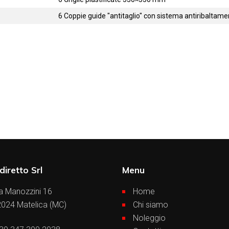
6 Coppie guide "antitaglio" con sistema antiribaltam
diretto Srl
Menu
a Manozzini 16
Home
024 Matelica (MC)
Chi siamo
Noleggio