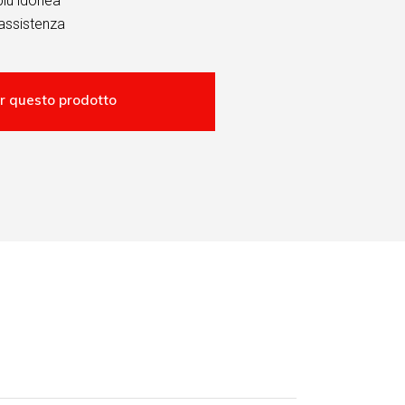
più idonea
assistenza