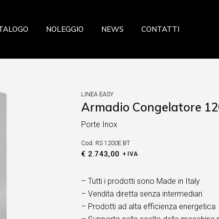
azione
TALOGO
NOLEGGIO
NEWS
CONTATTI
a
ceria Panetteria
ria
storazione
eria Salumeria
zzeria
LINEA EASY
ria
Armadio Congelatore 120
sticceria Panetteria
fresca
Porte Inox
lateria
 Verdura
Cod.
RS 1200E BT
celleria Salumeria
ia
€
2.743,00
+ IVA
scheria
sta fresca
– Tutti i prodotti sono Made in Italy
– Vendita diretta senza intermediari
utta Verdura
– Prodotti ad alta efficienza energetica
searia