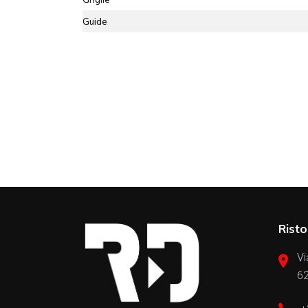
Guide
Risto
Vi
62