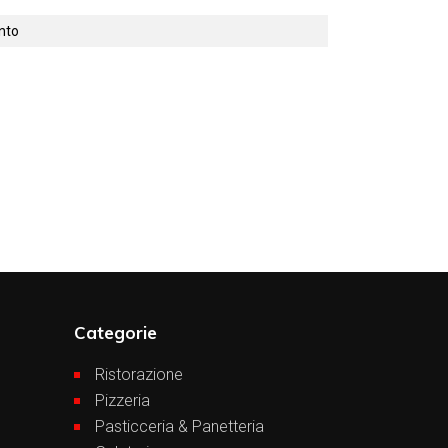
ento
Categorie
Ristorazione
Pizzeria
Pasticceria & Panetteria