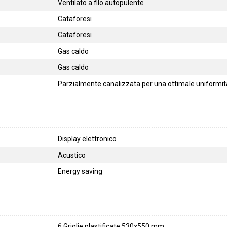
Ventilato a filo autopulente
Cataforesi
Cataforesi
Gas caldo
Gas caldo
Parzialmente canalizzata per una ottimale uniformità
Display elettronico
Acustico
Energy saving
6 Griglie plastificate 530×550 mm