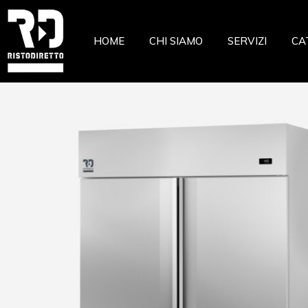
Ristor
HOME
CHI SIAMO
SERVIZI
CA
Pizzeri
Pastic
Gelate
Ri
Macell
Pi
Pesche
Pa
Pasta 
Ge
Frutta
Ma
Casear
Pe
Pa
Fr
Ca