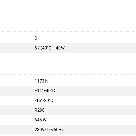
D
5 / (40°C – 40%)
1173 lt
+14°+40°C
-15°-20°C
R290
645 W
230V/1~/50Hz