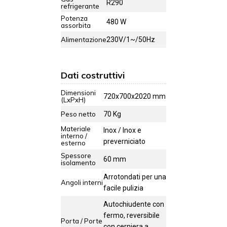
R290
refrigerante
Potenza
480 W
assorbita
Alimentazione
230V/1~/50Hz
Dati costruttivi
Dimensioni
720x700x2020 mm
(LxPxH)
Peso netto
70 Kg
Materiale
Inox / Inox e
interno /
preverniciato
esterno
Spessore
60 mm
isolamento
Arrotondati per una
Angoli interni
facile pulizia
Autochiudente con
fermo, reversibile
Porta / Porte
con cerniera a