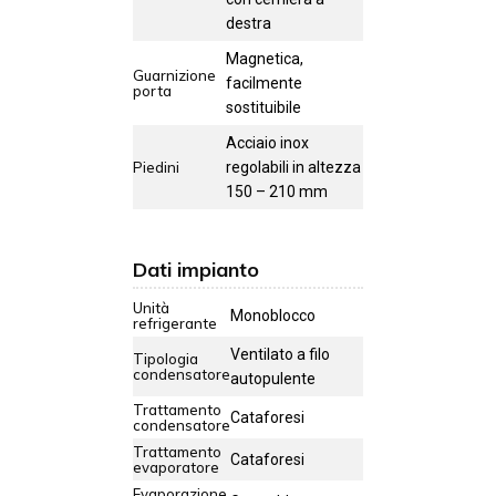
destra
Magnetica,
Guarnizione
facilmente
porta
sostituibile
Acciaio inox
Piedini
regolabili in altezza
150 – 210 mm
Dati impianto
Unità
Monoblocco
refrigerante
Ventilato a filo
Tipologia
condensatore
autopulente
Trattamento
Cataforesi
condensatore
Trattamento
Cataforesi
evaporatore
Evaporazione