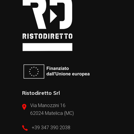
Ristodiretto Srl
Via Manozzini 16
62024 Matelica (MC)
+39 347 390 2038