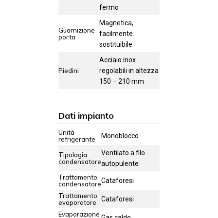
fermo
Magnetica,
Guarnizione
facilmente
porta
sostituibile
Acciaio inox
Piedini
regolabili in altezza
150 – 210 mm
Dati impianto
Unità
Monoblocco
refrigerante
Ventilato a filo
Tipologia
condensatore
autopulente
Trattamento
Cataforesi
condensatore
Trattamento
Cataforesi
evaporatore
Evaporazione
Gas caldo