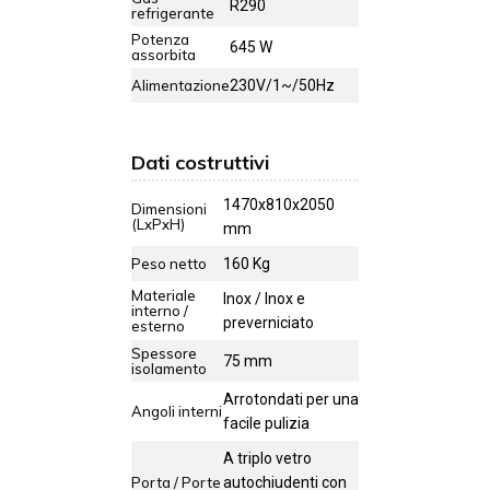
R290
refrigerante
Potenza
645 W
assorbita
Alimentazione
230V/1~/50Hz
Dati costruttivi
1470x810x2050
Dimensioni
(LxPxH)
mm
Peso netto
160 Kg
Materiale
Inox / Inox e
interno /
preverniciato
esterno
Spessore
75 mm
isolamento
Arrotondati per una
Angoli interni
facile pulizia
A triplo vetro
Porta / Porte
autochiudenti con