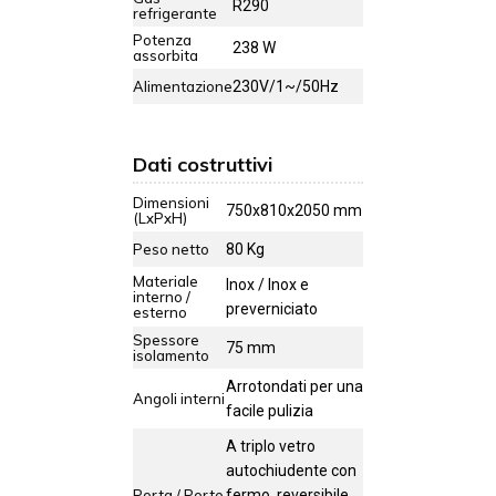
R290
refrigerante
Potenza
238 W
assorbita
Alimentazione
230V/1~/50Hz
Dati costruttivi
Dimensioni
750x810x2050 mm
(LxPxH)
Peso netto
80 Kg
Materiale
Inox / Inox e
interno /
preverniciato
esterno
Spessore
75 mm
isolamento
Arrotondati per una
Angoli interni
facile pulizia
A triplo vetro
autochiudente con
Porta / Porte
fermo, reversibile