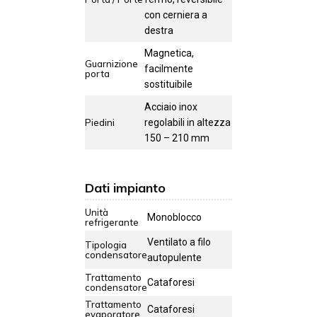
con cerniera a
destra
Magnetica,
Guarnizione
facilmente
porta
sostituibile
Acciaio inox
Piedini
regolabili in altezza
150 – 210 mm
Dati impianto
Unità
Monoblocco
refrigerante
Ventilato a filo
Tipologia
condensatore
autopulente
Trattamento
Cataforesi
condensatore
Trattamento
Cataforesi
evaporatore