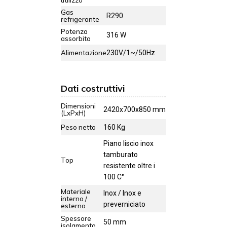
utilizzo
Gas
R290
refrigerante
Potenza
316 W
assorbita
Alimentazione
230V/1~/50Hz
Dati costruttivi
Dimensioni
2420x700x850 mm
(LxPxH)
Peso netto
160 Kg
Piano liscio inox
tamburato
Top
resistente oltre i
100 C°
Materiale
Inox / Inox e
interno /
preverniciato
esterno
Spessore
50 mm
isolamento