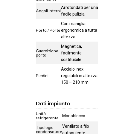
Arrotondati per una
Angoli interni
facile pulizia
Con maniglia
Porta / Porte
ergonomica a tutta
altezza
Magnetica,
Guarnizione
facilmente
porta
sostituibile
Acciaio inox
Piedini
regolabili in altezza
150 – 210 mm
Dati impianto
Unità
Monoblocco
refrigerante
Ventilato a filo
Tipologia
condensatore
autopulente