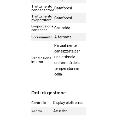
Trattamento
Cataforesi
condensatore
Trattamento
Cataforesi
evaporatore
Evaporazione
Gas caldo
condensa
Sbrinamento
A fermata
Parzialmente
canalizzata per
una ottimale
Ventilazione
interna
uniformità della
temperatura in
cella
Dati di gestione
Controllo
Display elettronico
Allarmi
Acustico