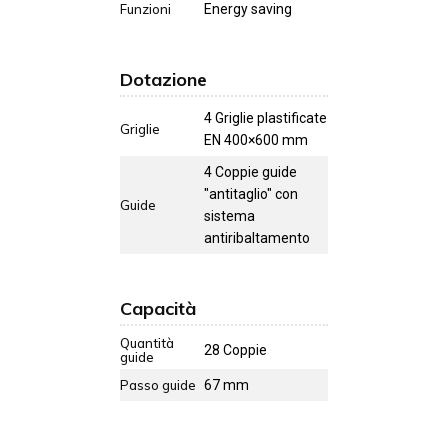
Funzioni
Energy saving
Dotazione
4 Griglie plastificate
Griglie
EN 400×600 mm
4 Coppie guide
"antitaglio" con
Guide
sistema
antiribaltamento
Capacità
Quantità
28 Coppie
guide
Passo guide
67 mm