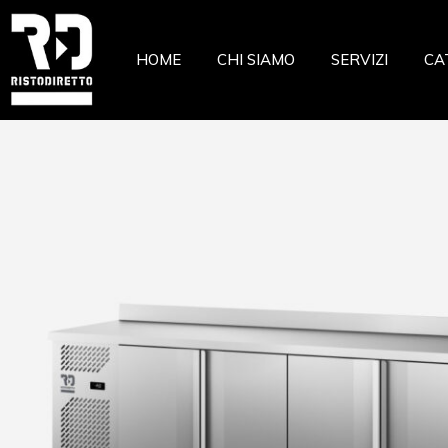
Ristor
HOME
CHI SIAMO
SERVIZI
CA
Pizzeri
Pastic
Gelate
Ri
Macell
Pi
Pesche
Pa
Pasta 
Ge
Frutta
Ma
Casear
Pe
Pa
Fr
Ca