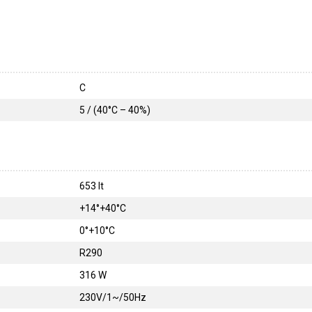
C
5 / (40°C – 40%)
653 lt
+14°+40°C
0°+10°C
R290
316 W
230V/1~/50Hz