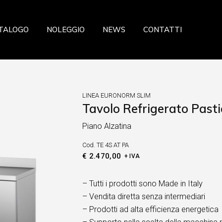
azione
TALOGO
NOLEGGIO
NEWS
CONTATTI
a
ceria Panetteria
ria
storazione
eria Salumeria
zzeria
LINEA EURONORM SLIM
ria
Tavolo Refrigerato Pasti
sticceria Panetteria
fresca
Piano Alzatina
lateria
 Verdura
Cod.
TE 4S AT PA
celleria Salumeria
ia
€
2.470,00
+ IVA
scheria
sta fresca
– Tutti i prodotti sono Made in Italy
– Vendita diretta senza intermediari
utta Verdura
– Prodotti ad alta efficienza energetica
searia