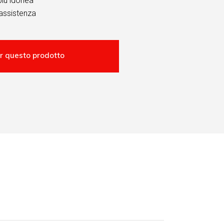
più idonea
assistenza