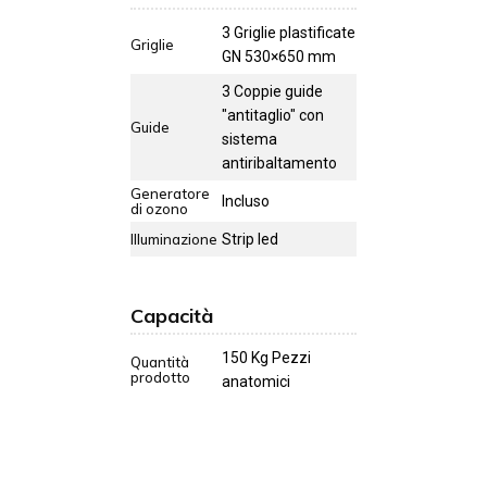
3 Griglie plastificate
Griglie
GN 530×650 mm
3 Coppie guide
"antitaglio" con
Guide
sistema
antiribaltamento
Generatore
Incluso
di ozono
Illuminazione
Strip led
Capacità
150 Kg Pezzi
Quantità
prodotto
anatomici