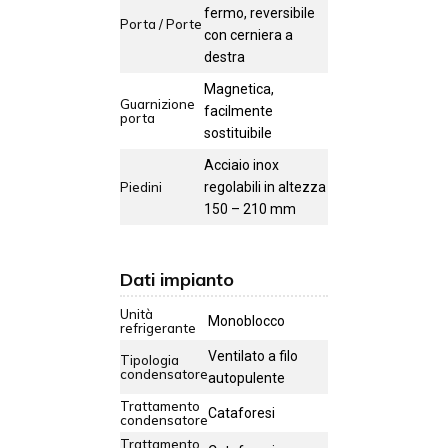
fermo, reversibile
Porta / Porte
con cerniera a
destra
Magnetica,
Guarnizione
facilmente
porta
sostituibile
Acciaio inox
Piedini
regolabili in altezza
150 – 210 mm
Dati impianto
Unità
Monoblocco
refrigerante
Ventilato a filo
Tipologia
condensatore
autopulente
Trattamento
Cataforesi
condensatore
Trattamento