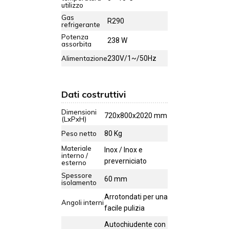
utilizzo
Gas
R290
refrigerante
Potenza
238 W
assorbita
Alimentazione
230V/1~/50Hz
Dati costruttivi
Dimensioni
720x800x2020 mm
(LxPxH)
Peso netto
80 Kg
Materiale
Inox / Inox e
interno /
preverniciato
esterno
Spessore
60 mm
isolamento
Arrotondati per una
Angoli interni
facile pulizia
Autochiudente con