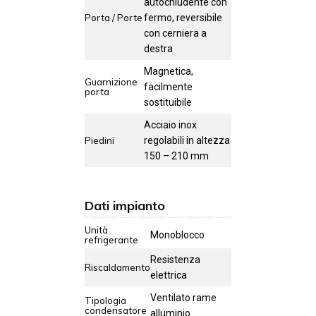
autochiudente con
Porta / Porte
fermo, reversibile
con cerniera a
destra
Magnetica,
Guarnizione
facilmente
porta
sostituibile
Acciaio inox
Piedini
regolabili in altezza
150 – 210 mm
Dati impianto
Unità
Monoblocco
refrigerante
Resistenza
Riscaldamento
elettrica
Ventilato rame
Tipologia
condensatore
alluminio