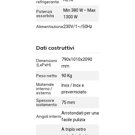
refrigerante
Min 380 W – Max
Potenza
assorbita
1300 W
Alimentazione
230V/1~/50Hz
Dati costruttivi
790x1010x2090
Dimensioni
(LxPxH)
mm
Peso netto
90 Kg
Materiale
Inox / Inox e
interno /
preverniciato
esterno
Spessore
75 mm
isolamento
Arrotondati per una
Angoli interni
facile pulizia
A triplo vetro