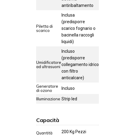
antiribaltamento
Inclusa
(predisporre
Piletta di
scarico fognario o
scarico
bacinella raccogli
liquidi)
Incluso
(predisporre
Umidificatore
collegamento idrico
ad ultrasuoni
con filtro
anticalcare)
Generatore
Incluso
di ozono
Illuminazione
Strip led
Capacità
200 Kg Pezzi
Quantità