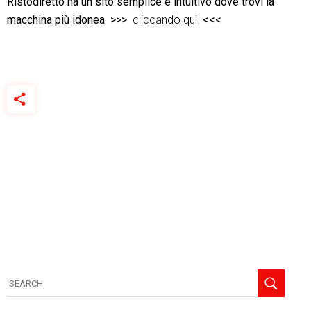
Ristodiretto ha un sito semplice e intuitivo dove trovi la
macchina più idonea >>>
cliccando qui
<<<
Search
for: