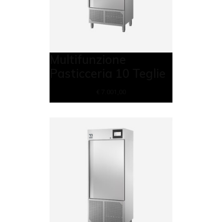
Multifunzione
Pasticceria 10 Teglie
€
7.001,00