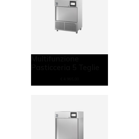
Multifunzione
Pasticceria 5 Teglie
€
4.965,00