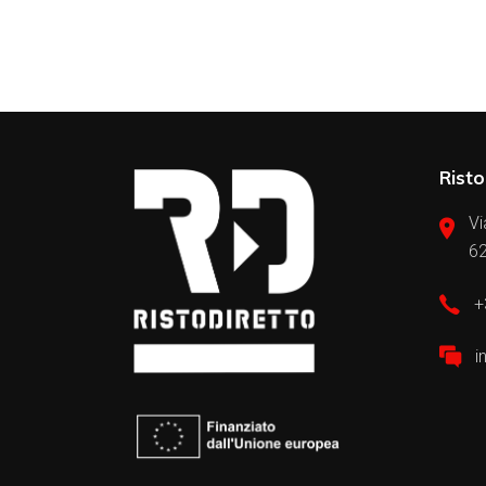
Risto
Vi
62
+
i