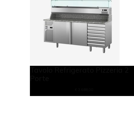
Tavolo Refrigerato Pizzeria 2
Porte
€
3.688,00