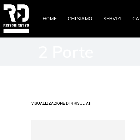
Ristor
HOME
CHI SIAMO
SERVIZI
CA
Pizzeri
Pastic
2 Porte
Gelate
Ri
Macell
Pi
Pesche
Pa
Pasta 
Ge
Frutta
Ma
Casear
Pe
VISUALIZZAZIONE DI 4 RISULTATI
Pa
Fr
Ca