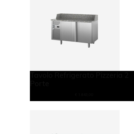
Tavolo Refrigerato Pizzeria 2
Porte
€
1.843,00