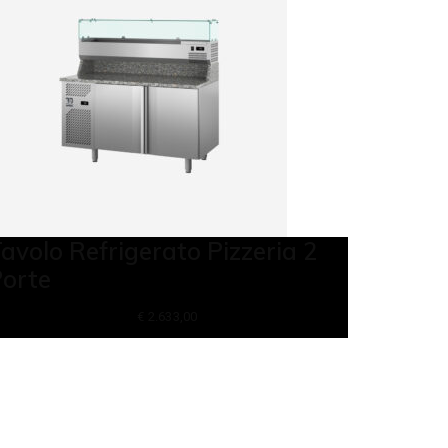
avolo Refrigerato Pizzeria 2
orte
€
2.633,00