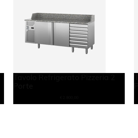
Tavolo Refrigerato Pizzeria 2
T
Porte
P
€
2.800,00