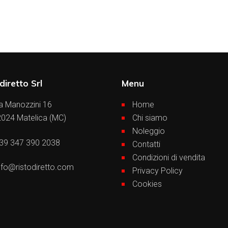
diretto Srl
Menu
a Manozzini 16
Home
024 Matelica (MC)
Chi siamo
Noleggio
39 347 390 2038
Contatti
Condizioni di vendita
nfo@ristodiretto.com
Privacy Policy
Cookies