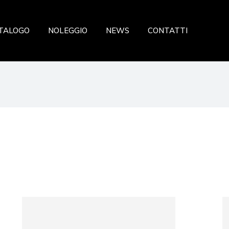
azione
TALOGO
NOLEGGIO
NEWS
CONTATTI
a
ceria Panetteria
ria
storazione
eria Salumeria
zzeria
ria
sticceria Panetteria
fresca
lateria
 Verdura
celleria Salumeria
ia
scheria
sta fresca
utta Verdura
searia